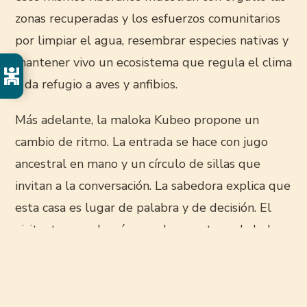
zonas recuperadas y los esfuerzos comunitarios
por limpiar el agua, resembrar especies nativas y
mantener vivo un ecosistema que regula el clima
y da refugio a aves y anfibios.
Más adelante, la maloka Kubeo propone un
cambio de ritmo. La entrada se hace con jugo
ancestral en mano y un círculo de sillas que
invitan a la conversación. La sabedora explica que
esta casa es lugar de palabra y de decisión. El
visitante escucha cómo cada canasto, cada bolso
y cada pieza tejida en cumare y bejucos codifica
historias: la piel del tigre, el curso del río, el
camino de las hormigas, las visiones que trae el